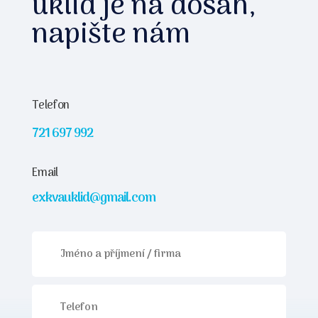
úklid je na dosah,
napište nám
Telefon
721 697 992
Email
exkvauklid@gmail.com