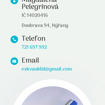
Magdaléna

Pelegrinová
IČ
14020416
Doubrava 94, Nýřany
Telefon

721 697 992
Email

exkvauklid@gmail.com